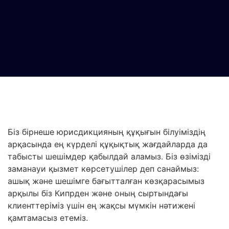
Біз бірнеше юрисдикцияның құқығын білуіміздің
арқасында ең күрделі құқықтық жағдайларда да
табысты шешімдер қабылдай аламыз. Біз өзімізді
заманауи қызмет көрсетушілер деп санаймыз:
ашық және шешімге бағытталған көзқарасымыз
арқылы біз Кипрден және оның сыртындағы
клиенттеріміз үшін ең жақсы мүмкін нәтижені
қамтамасыз етеміз.