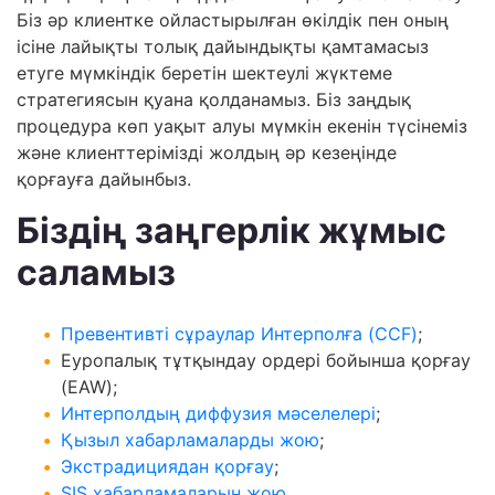
Біз әр клиентке ойластырылған өкілдік пен оның
ісіне лайықты толық дайындықты қамтамасыз
етуге мүмкіндік беретін шектеулі жүктеме
стратегиясын қуана қолданамыз. Біз заңдық
процедура көп уақыт алуы мүмкін екенін түсінеміз
және клиенттерімізді жолдың әр кезеңінде
қорғауға дайынбыз.
Біздің заңгерлік жұмыс
саламыз
Превентивті сұраулар Интерполға (CCF)
;
Еуропалық тұтқындау ордері бойынша қорғау
(EAW);
Интерполдың диффузия мәселелері
;
Қызыл хабарламаларды жою
;
Экстрадициядан қорғау
;
SIS хабарламаларын жою
.