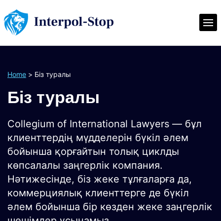
Home
>
Біз туралы
Біз туралы
Collegium of International Lawyers — бұл
клиенттердің мүдделерін бүкіл әлем
бойынша қорғайтын толық циклды
көпсалалы заңгерлік компания.
Нәтижесінде, біз жеке тұлғаларға да,
коммерциялық клиенттерге де бүкіл
әлем бойынша бір көзден жеке заңгерлік
шешімдер ұсынамыз.