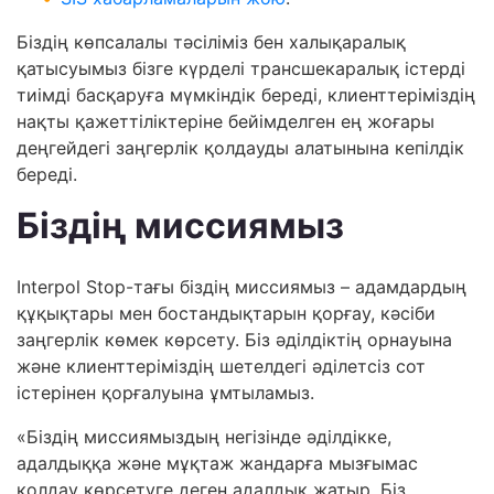
Біздің көпсалалы тәсіліміз бен халықаралық
қатысуымыз бізге күрделі трансшекаралық істерді
тиімді басқаруға мүмкіндік береді, клиенттеріміздің
нақты қажеттіліктеріне бейімделген ең жоғары
деңгейдегі заңгерлік қолдауды алатынына кепілдік
береді.
Біздің миссиямыз
Interpol Stop-тағы біздің миссиямыз – адамдардың
құқықтары мен бостандықтарын қорғау, кәсіби
заңгерлік көмек көрсету. Біз әділдіктің орнауына
және клиенттеріміздің шетелдегі әділетсіз сот
істерінен қорғалуына ұмтыламыз.
«Біздің миссиямыздың негізінде әділдікке,
адалдыққа және мұқтаж жандарға мызғымас
қолдау көрсетуге деген адалдық жатыр. Біз