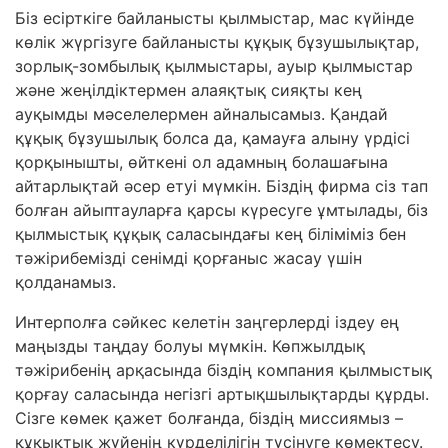
Біз есірткіге байланысты қылмыстар, мас күйінде
көлік жүргізуге байланысты құқық бұзушылықтар,
зорлық-зомбылық қылмыстары, ауыр қылмыстар
және жеңілдіктермен алаяқтық сияқты кең
ауқымды мәселелермен айналысамыз. Қандай
құқық бұзушылық болса да, қамауға алыну үрдісі
қорқынышты, өйткені ол адамның болашағына
айтарлықтай әсер етуі мүмкін. Біздің фирма сіз тап
болған айыптауларға қарсы күресуге ұмтылады, біз
қылмыстық құқық саласындағы кең біліміміз бен
тәжірибемізді сенімді қорғаныс жасау үшін
қолданамыз.
Интерполға сәйкес келетін заңгерлерді іздеу ең
маңызды таңдау болуы мүмкін. Көпжылдық
тәжірибенің арқасында біздің компания қылмыстық
қорғау саласында негізгі артықшылықтарды құрды.
Сізге көмек қажет болғанда, біздің миссиямыз –
құқықтық жүйенің күрделілігін түсінуге көмектесу.