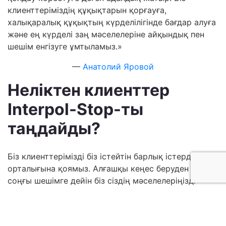
клиенттеріміздің құқықтарын қорғауға,
халықаралық құқықтың күрделілігінде бағдар алуға
және ең күрделі заң мәселелеріне айқындық пен
шешім енгізуге ұмтыламыз.»
—
Анатолий Яровой
Неліктен клиенттер
Interpol-Stop-ты
таңдайды?
Біз клиенттерімізді біз істейтін барлық істердің
орталығына қоямыз. Алғашқы кеңес беруден бастап
соңғы шешімге дейін біз сіздің мәселелеріңізді
мұқият тыңдаймыз, сіздің ерекше
қажеттіліктеріңізді түсінеміз және сіздің нақты
мақсаттарыңызға жету үшін өз тәсілімізді