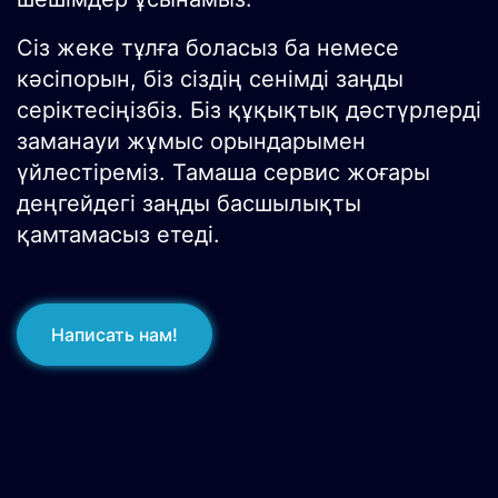
Сіз жеке тұлға боласыз ба немесе
кәсіпорын, біз сіздің сенімді заңды
серіктесіңізбіз. Біз құқықтық дәстүрлерді
заманауи жұмыс орындарымен
үйлестіреміз. Тамаша сервис жоғары
деңгейдегі заңды басшылықты
қамтамасыз етеді.
Написать нам!