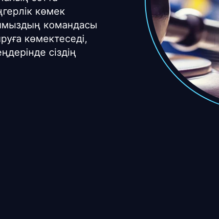
ңгерлік көмек
рымыздың командасы
руға көмектеседі,
еңдерінде сіздің