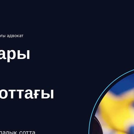
ағы адвокат
тары
оттағы
палық сотта