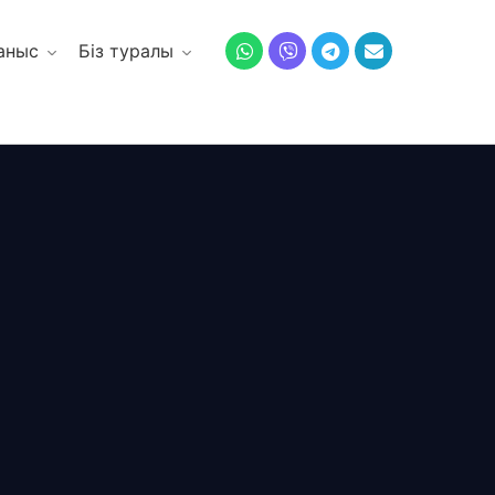
аныс
Біз туралы