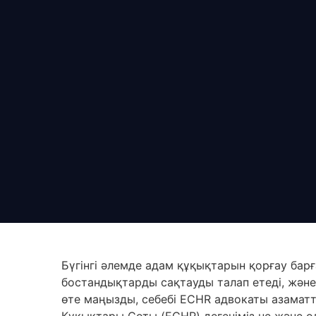
Бүгінгі әлемде адам құқықтарын қорғау бар
бостандықтарды сақтауды талап етеді, жән
өте маңызды, себебі ECHR адвокаты азамат