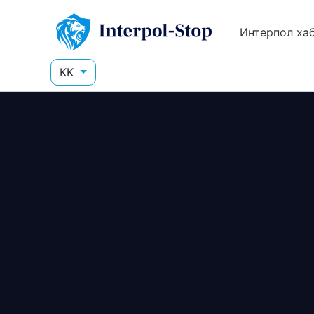
Интерпол ха
KK