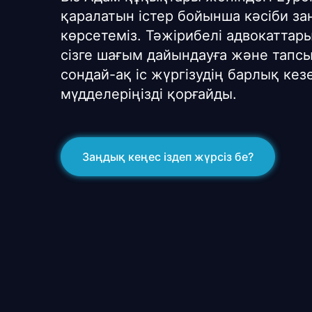
қаралатын істер бойынша кәсіби за
көрсетеміз. Тәжірибелі адвокатта
сізге шағым дайындауға және тапсы
сондай-ақ іс жүргізудің барлық кез
мүдделеріңізді қорғайды.
Заңдық кеңес іздеп жүрсіз бе?