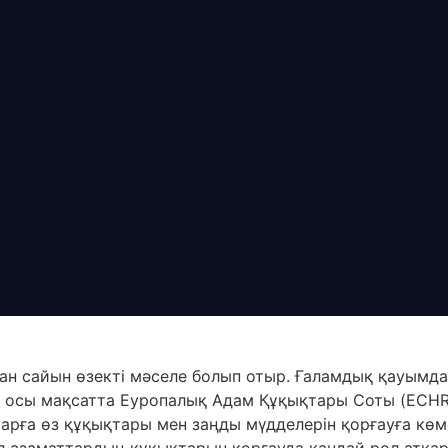
ған сайын өзекті мәселе болып отыр. Ғаламдық қауымда
е осы мақсатта Еуропалық Адам Құқықтары Соты (ECHR)
тарға өз құқықтары мен заңды мүдделерін қорғауға кө