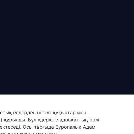
стық елдерден негізгі құқықтар мен
 құрылды. Бұл үдерісте адвокаттың рөлі
мектеседі. Осы тұрғыда Еуропалық Адам