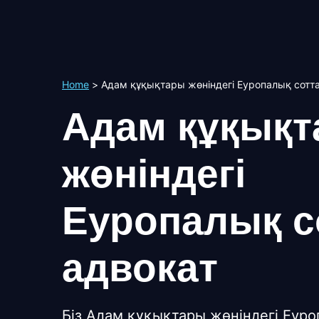
Home
>
Адам құқықтары жөніндегі Еуропалық сотт
Адам құқық
жөніндегі
Еуропалық с
адвокат
Біз Адам құқықтары жөніндегі Еуро