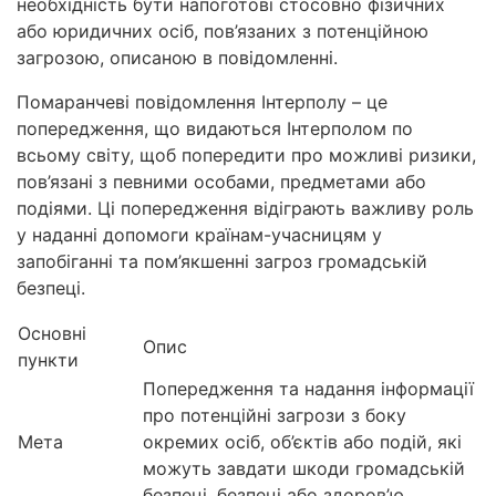
необхідність бути напоготові стосовно фізичних
або юридичних осіб, пов’язаних з потенційною
загрозою, описаною в повідомленні.
Помаранчеві повідомлення Інтерполу – це
попередження, що видаються Інтерполом по
всьому світу, щоб попередити про можливі ризики,
пов’язані з певними особами, предметами або
подіями. Ці попередження відіграють важливу роль
у наданні допомоги країнам-учасницям у
запобіганні та пом’якшенні загроз громадській
безпеці.
Основні
Опис
пункти
Попередження та надання інформації
про потенційні загрози з боку
Мета
окремих осіб, об’єктів або подій, які
можуть завдати шкоди громадській
безпеці, безпеці або здоров’ю.