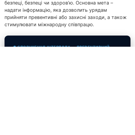
безпеці, безпеці чи здоров’ю. Основна мета –
надати інформацію, яка дозволить урядам
прийняти превентивні або захисні заходи, а також
стимулювати міжнародну співпрацю.
🌐 СПОВІЩЕННЯ ІНТЕРПОЛУ — ПРЕВЕНТИВНИЙ
ЗАХИСТ ТА ОСКАРЖЕННЯ
Захист міжнародного
адвоката у справах щодо баз
даних Інтерполу
Забезпечимо кваліфіковану правову допомогу у
разі виникнення ризиків міжнародного розшуку.
Ініціюємо офіційні запити до Комісії з контролю за
файлами Інтерполу (CCF), допоможемо перевірити
ваш поточний статус, оскаржити незаконні запити
країн-ініціаторів та заблокувати транскордонне
переслідування.