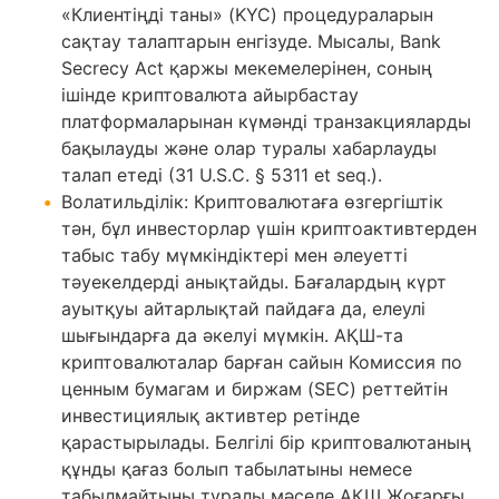
«Клиентіңді таны» (KYC) процедураларын
сақтау талаптарын енгізуде. Мысалы, Bank
Secrecy Act қаржы мекемелерінен, соның
ішінде криптовалюта айырбастау
платформаларынан күмәнді транзакцияларды
бақылауды және олар туралы хабарлауды
талап етеді (31 U.S.C. § 5311 et seq.).
Волатильділік: Криптовалютаға өзгергіштік
тән, бұл инвесторлар үшін криптоактивтерден
табыс табу мүмкіндіктері мен әлеуетті
тәуекелдерді анықтайды. Бағалардың күрт
ауытқуы айтарлықтай пайдаға да, елеулі
шығындарға да әкелуі мүмкін. АҚШ-та
криптовалюталар барған сайын Комиссия по
ценным бумагам и биржам (SEC) реттейтін
инвестициялық активтер ретінде
қарастырылады. Белгілі бір криптовалютаның
құнды қағаз болып табылатыны немесе
табылмайтыны туралы мәселе АҚШ Жоғарғы