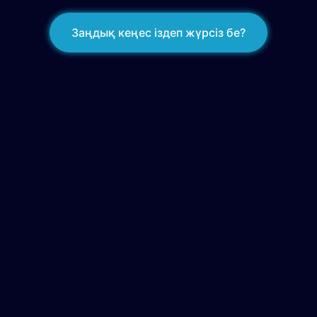
Заңдық кеңес іздеп жүрсіз бе?