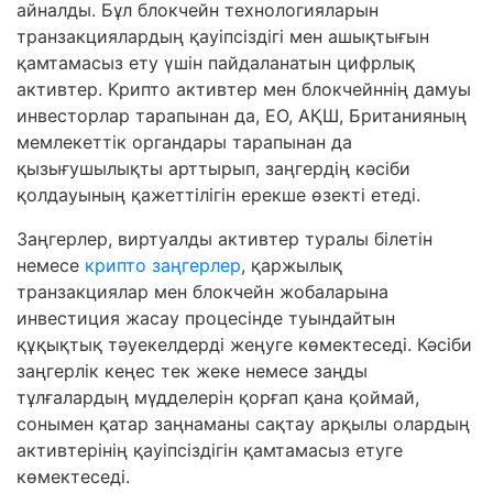
айналды. Бұл блокчейн технологияларын
транзакциялардың қауіпсіздігі мен ашықтығын
қамтамасыз ету үшін пайдаланатын цифрлық
активтер. Крипто активтер мен блокчейннің дамуы
инвесторлар тарапынан да, ЕО, АҚШ, Британияның
мемлекеттік органдары тарапынан да
қызығушылықты арттырып, заңгердің кәсіби
қолдауының қажеттілігін ерекше өзекті етеді.
Заңгерлер, виртуалды активтер туралы білетін
немесе
крипто заңгерлер
, қаржылық
транзакциялар мен блокчейн жобаларына
инвестиция жасау процесінде туындайтын
құқықтық тәуекелдерді жеңуге көмектеседі. Кәсіби
заңгерлік кеңес тек жеке немесе заңды
тұлғалардың мүдделерін қорғап қана қоймай,
сонымен қатар заңнаманы сақтау арқылы олардың
активтерінің қауіпсіздігін қамтамасыз етуге
көмектеседі.