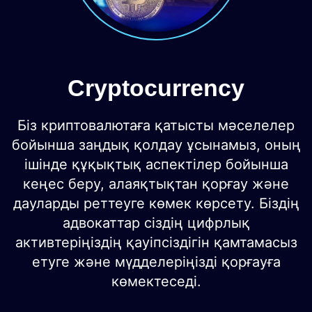
Cryptocurrency
Біз криптовалютаға қатысты мәселелер
бойынша заңдық қолдау ұсынамыз, оның
ішінде құқықтық аспектілер бойынша
кеңес беру, алаяқтықтан қорғау және
дауларды реттеуге көмек көрсету. Біздің
адвокаттар сіздің цифрлық
активтеріңіздің қауіпсіздігін қамтамасыз
етуге және мүдделеріңізді қорғауға
көмектеседі.