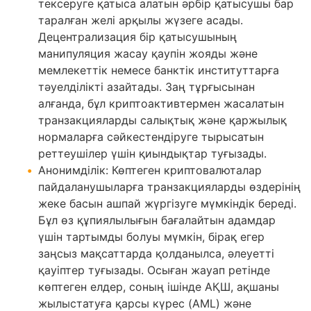
тексеруге қатыса алатын әрбір қатысушы бар
таралған желі арқылы жүзеге асады.
Децентрализация бір қатысушының
манипуляция жасау қаупін жояды және
мемлекеттік немесе банктік институттарға
тәуелділікті азайтады. Заң тұрғысынан
алғанда, бұл криптоактивтермен жасалатын
транзакцияларды салықтық және қаржылық
нормаларға сәйкестендіруге тырысатын
реттеушілер үшін қиындықтар туғызады.
Анонимділік: Көптеген криптовалюталар
пайдаланушыларға транзакцияларды өздерінің
жеке басын ашпай жүргізуге мүмкіндік береді.
Бұл өз құпиялылығын бағалайтын адамдар
үшін тартымды болуы мүмкін, бірақ егер
заңсыз мақсаттарда қолданылса, әлеуетті
қауіптер туғызады. Осыған жауап ретінде
көптеген елдер, соның ішінде АҚШ, ақшаны
жылыстатуға қарсы күрес (AML) және