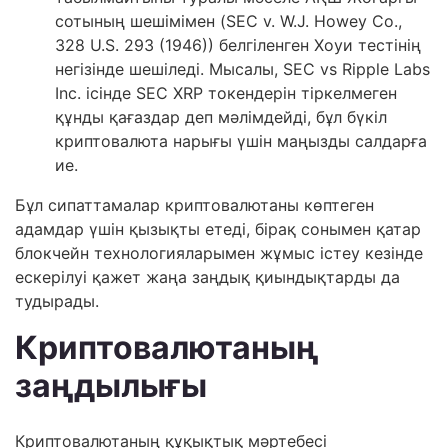
сотының шешімімен (SEC v. W.J. Howey Co.,
328 U.S. 293 (1946)) белгіленген Хоуи тестінің
негізінде шешіледі. Мысалы, SEC vs Ripple Labs
Inc. ісінде SEC XRP токендерін тіркелмеген
құнды қағаздар деп мәлімдейді, бұл бүкіл
криптовалюта нарығы үшін маңызды салдарға
ие.
Бұл сипаттамалар криптовалютаны көптеген
адамдар үшін қызықты етеді, бірақ сонымен қатар
блокчейн технологияларымен жұмыс істеу кезінде
ескерілуі қажет жаңа заңдық қиындықтарды да
тудырады.
Криптовалютаның
заңдылығы
Криптовалютаның құқықтық мәртебесі