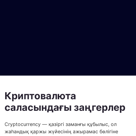
Криптовалюта
саласындағы заңгерлер
Cryptocurrency — қазіргі заманғы құбылыс, ол
жаһандық қаржы жүйесінің ажырамас бөлігіне