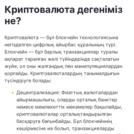
Криптовалюта дегеніміз
не?
Криптовалюта — бұл блокчейн технологиясына
негізделген цифрлық айырбас құралының түрі.
Блокчейн — бұл барлық транзакциялар туралы
ақпарат таралған желі түйіндерінде сақталатын
жүйе, ол оны жалғандық пен манипуляциялардан
қорғайды. Криптовалюталардың танымалдығын
түсіндіруге болады:
Децентрализация: Фиаттық валюталардан
айырмашылығы, оларды орталық банктер
немесе мемлекеттік мекемелер бақылайды,
криптовалюталар орталықтандырылған
басқаруға бағынбайды. Бұл блокчейннің
көшірмесіне ие болып, транзакцияларды