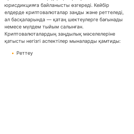
юрисдикцияға байланысты өзгереді. Кейбір
елдерде криптовалюталар заңды және реттеледі,
ал басқаларында — қатаң шектеулерге бағынады
немесе мүлдем тыйым салынған.
Криптовалюталардың заңдылық мәселелеріне
қатысты негізгі аспектілер мыналарды қамтиды:
Реттеу
Көптеген мемлекеттер криптовалюталарға қатысты
заңнамаларды әзірлеуде. АҚШ-та
криптовалюталарды пайдалану мен
тұтынушыларды қорғауды реттеуге бағытталған
заң жобалары белсенді түрде талқылануда.
Мысалы, XXI ғасырдағы Қаржылық инновациялар
мен технологиялар туралы Заң (FIT21) аясында
Тауарлық фьючерстермен сауда жасау жөніндегі
комиссия (CFTC) децентрализденген цифрлық
активтерді, ал Бағалы қағаздар және биржалар