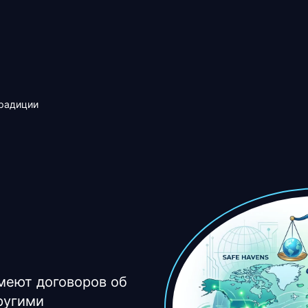
традиции
меют договоров об
ругими