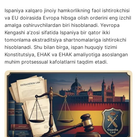
Ispaniya xalqaro jinoiy hamkorlikning faol ishtirokchisi
va EU doirasida Evropa hibsga olish orderini eng izchil
amalga oshiruvchilardan biri hisoblanadi. Yevropa
Kengashi a’zosi sifatida Ispaniya bir qator ikki
tomonlama ekstraditsiya shartnomalariga ishtirokchi
hisoblanadi. Shu bilan birga, ispan huquqiy tizimi
Konstitutsiya, EHAK va EHAK amaliyotiga asoslangan
muhim protsessual kafolatlarni taqdim etadi.