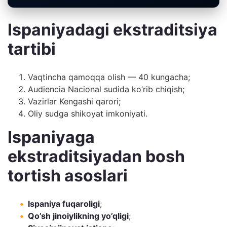
Ispaniyadagi ekstraditsiya
tartibi
Vaqtincha qamoqqa olish — 40 kungacha;
Audiencia Nacional sudida ko’rib chiqish;
Vazirlar Kengashi qarori;
Oliy sudga shikoyat imkoniyati.
Ispaniyaga
ekstraditsiyadan bosh
tortish asoslari
Ispaniya fuqaroligi
;
Qo’sh jinoiylikning yo’qligi
;