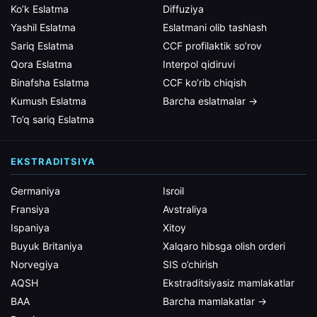
Ko’k Eslatma
Diffuziya
Yashil Eslatma
Eslatmani olib tashlash
Sariq Eslatma
CCF profilaktik so’rov
Qora Eslatma
Interpol qidiruvi
Binafsha Eslatma
CCF ko’rib chiqish
Kumush Eslatma
Barcha eslatmalar →
To’q sariq Eslatma
EKSTRADITSIYA
Germaniya
Isroil
Fransiya
Avstraliya
Ispaniya
Xitoy
Buyuk Britaniya
Xalqaro hibsga olish orderi
Norvegiya
SIS o’chirish
AQSH
Ekstraditsiyasiz mamlakatlar
BAA
Barcha mamlakatlar →