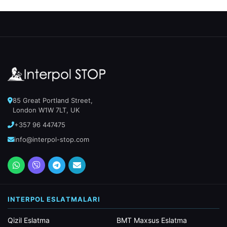
85 Great Portland Street,
London W1W 7LT, UK
+357 96 447475
info@interpol-stop.com
INTERPOL ESLATMALARI
Qizil Eslatma
BMT Maxsus Eslatma