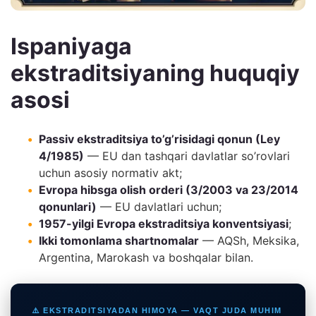
Ispaniyaga
ekstraditsiyaning huquqiy
asosi
Passiv ekstraditsiya to’g’risidagi qonun (Ley
4/1985)
— EU dan tashqari davlatlar so’rovlari
uchun asosiy normativ akt;
Evropa hibsga olish orderi (3/2003 va 23/2014
qonunlari)
— EU davlatlari uchun;
1957-yilgi Evropa ekstraditsiya konventsiyasi
;
Ikki tomonlama shartnomalar
— AQSh, Meksika,
Argentina, Marokash va boshqalar bilan.
⚠️ EKSTRADITSIYADAN HIMOYA — VAQT JUDA MUHIM