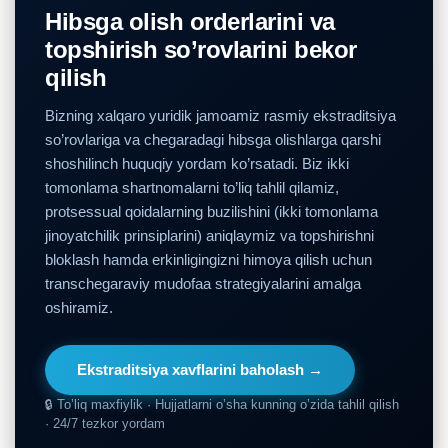
Hibsga olish orderlarini va
topshirish so’rovlarini bekor
qilish
Bizning xalqaro yuridik jamoamiz rasmiy ekstraditsiya
so’rovlariga va chegaradagi hibsga olishlarga qarshi
shoshilinch huquqiy yordam ko’rsatadi. Biz ikki
tomonlama shartnomalarni to’liq tahlil qilamiz,
protsessual qoidalarning buzilishini (ikki tomonlama
jinoyatchilik prinsiplarini) aniqlaymiz va topshirishni
bloklash hamda erkinligingizni himoya qilish uchun
transchegaraviy mudofaa strategiyalarini amalga
oshiramiz.
Ekstraditsiya xavflarini baholash →
🔒 To’liq maxfiylik · Hujjatlarni o’sha kunning o’zida tahlil qilish
· 24/7 tezkor yordam