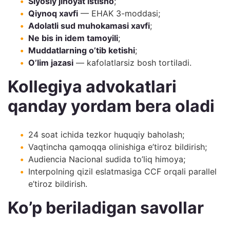
Siyosiy jinoyat istisno
;
Qiynoq xavfi
— EHAK 3-moddasi;
Adolatli sud muhokamasi xavfi
;
Ne bis in idem tamoyili
;
Muddatlarning o’tib ketishi
;
O’lim jazasi
— kafolatlarsiz bosh tortiladi.
Kollegiya advokatlari
qanday yordam bera oladi
24 soat ichida tezkor huquqiy baholash;
Vaqtincha qamoqqa olinishiga e’tiroz bildirish;
Audiencia Nacional sudida to’liq himoya;
Interpolning qizil eslatmasiga CCF orqali parallel
e’tiroz bildirish.
Ko’p beriladigan savollar