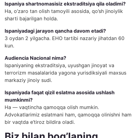
Ispaniya shartnomasisiz ekstraditsiya qila oladimi?
Ha, o’zaro tan olish tamoyili asosida, qo’sh jinoiylik
sharti bajarilgan holda.
Ispaniyadagi jarayon qancha davom etadi?
3 oydan 2 yilgacha. EHO tartibi nazariy jihatdan 60
kun.
Audiencia Nacional nima?
Ispaniyaning ekstraditsiya, uyushgan jinoyat va
terrorizm masalalarida yagona yurisdiksiyali maxsus
markaziy jinoiy sudi.
Ispaniyada faqat qizil eslatma asosida ushlash
mumkinmi?
Ha — vaqtincha qamoqqa olish mumkin.
Advokatlarimiz eslatmani ham, qamoqqa olinishni ham
bir vaqtda e’tiroz bildira oladi.
Biz bilan bog’laning