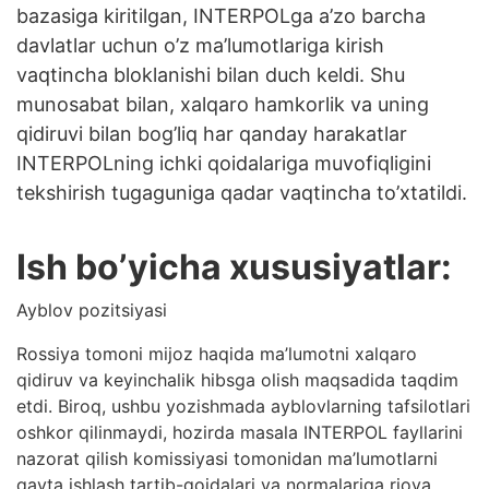
bazasiga kiritilgan, INTERPOLga a’zo barcha
davlatlar uchun o’z ma’lumotlariga kirish
vaqtincha bloklanishi bilan duch keldi. Shu
munosabat bilan, xalqaro hamkorlik va uning
qidiruvi bilan bog’liq har qanday harakatlar
INTERPOLning ichki qoidalariga muvofiqligini
tekshirish tugaguniga qadar vaqtincha to’xtatildi.
Ish bo’yicha xususiyatlar:
Ayblov pozitsiyasi
Rossiya tomoni mijoz haqida ma’lumotni xalqaro
qidiruv va keyinchalik hibsga olish maqsadida taqdim
etdi. Biroq, ushbu yozishmada ayblovlarning tafsilotlari
oshkor qilinmaydi, hozirda masala INTERPOL fayllarini
nazorat qilish komissiyasi tomonidan ma’lumotlarni
qayta ishlash tartib-qoidalari va normalariga rioya