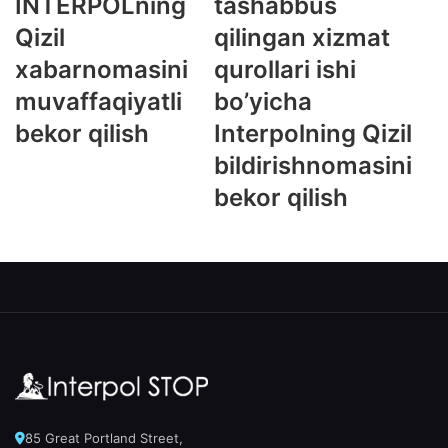
INTERPOLning
tashabbus
Qizil
qilingan xizmat
xabarnomasini
qurollari ishi
muvaffaqiyatli
bo’yicha
bekor qilish
Interpolning Qizil
bildirishnomasini
bekor qilish
85 Great Portland Street,