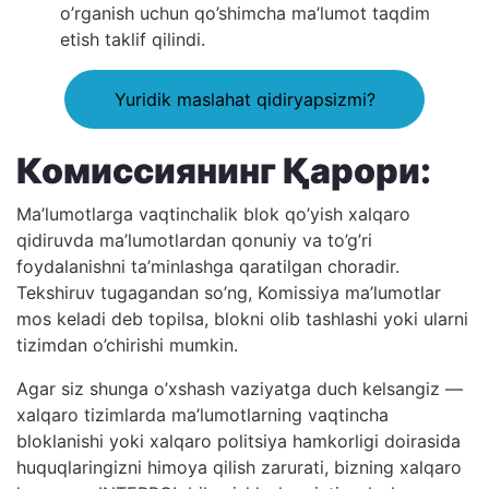
o’rganish uchun qo’shimcha ma’lumot taqdim
etish taklif qilindi.
Yuridik maslahat qidiryapsizmi?
Комиссиянинг Қарори:
Ma’lumotlarga vaqtinchalik blok qo’yish xalqaro
qidiruvda ma’lumotlardan qonuniy va to’g’ri
foydalanishni ta’minlashga qaratilgan choradir.
Tekshiruv tugagandan so’ng, Komissiya ma’lumotlar
mos keladi deb topilsa, blokni olib tashlashi yoki ularni
tizimdan o’chirishi mumkin.
Agar siz shunga o’xshash vaziyatga duch kelsangiz —
xalqaro tizimlarda ma’lumotlarning vaqtincha
bloklanishi yoki xalqaro politsiya hamkorligi doirasida
huquqlaringizni himoya qilish zarurati, bizning xalqaro