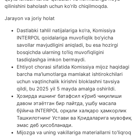
qilinishini baholash uchun ko’rib chiqilmoqda.
Jarayon va joriy holat
Dastlabki tahlil natijalariga ko‘ra, Komissiya
INTERPOL qoidalariga muvofiqlik bo‘yicha
savollar mavjudligini aniqladi, bu esa hozirgi
bosqichda ularning to‘liq muvofiqligini
tasdiqlashga imkon bermaydi.
Ehtiyot chorasi sifatida Komissiya mijoz haqidagi
barcha ma’lumotlarga mamlakat ishtirokchilari
uchun vaqtinchalik kirishni bloklashni tavsiya
qildi, bu 2025 yil 5 mayda amalga oshirildi.
Ҳозирда ишнинг батафсил кўриб чиқилиши
давом этаётган бир пайтда, ушбу масала
бўйича INTERPOL орқали халқаро ҳамкорлик
Ташкилотнинг Устави ва Қоидаларига мувофиқ
эмас деб ҳисобланади.
Mijozga va uning vakillariga materiallarni to’liqroq