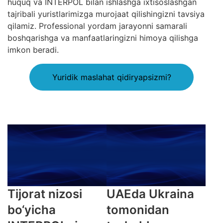
huquq va INTERPOL bilan ishlashga ixtisoslashgan
tajribali yuristlarimizga murojaat qilishingizni tavsiya
qilamiz. Professional yordam jarayonni samarali
boshqarishga va manfaatlaringizni himoya qilishga
imkon beradi.
Yuridik maslahat qidiryapsizmi?
Tijorat nizosi
UAEda Ukraina
bo‘yicha
tomonidan