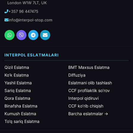
London W1W 7LT, UK
+357 96 447475
info@interpol-stop.com
INTERPOL ESLATMALARI
Qizil Eslatma
BMT Maxsus Eslatma
Ko’k Eslatma
Diffuziya
Yashil Eslatma
Eslatmani olib tashlash
Sariq Eslatma
CCF profilaktik so’rov
Qora Eslatma
Interpol qidiruvi
Binafsha Eslatma
CCF ko’rib chiqish
Kumush Eslatma
Barcha eslatmalar →
To’q sariq Eslatma