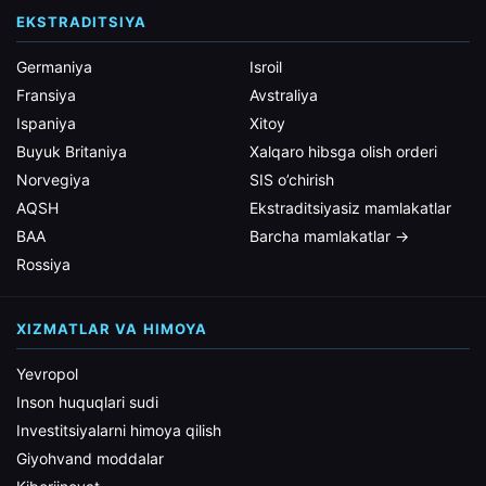
EKSTRADITSIYA
Germaniya
Isroil
Fransiya
Avstraliya
Ispaniya
Xitoy
Buyuk Britaniya
Xalqaro hibsga olish orderi
Norvegiya
SIS o’chirish
AQSH
Ekstraditsiyasiz mamlakatlar
BAA
Barcha mamlakatlar →
Rossiya
XIZMATLAR VA HIMOYA
Yevropol
Inson huquqlari sudi
Investitsiyalarni himoya qilish
Giyohvand moddalar