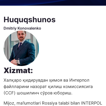
Huquqshunos
Dmitriy Konovalenko
Xizmat:
Халқаро қидирувдан ҳимоя ва Интерпол
файлларини назорат қилиш комиссиясига
(ССF) шошилинч сўров юбориш.
Mijoz, ma’lumotlari Rossiya talabi bilan INTERPOL